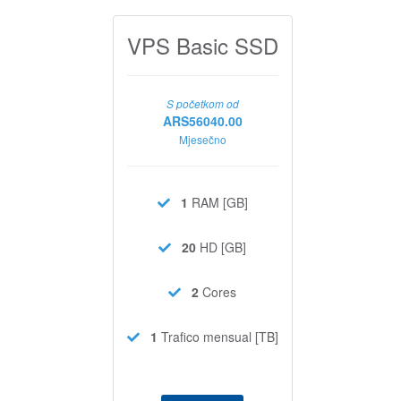
VPS Basic SSD
S početkom od
ARS56040.00
Mjesečno
1
RAM [GB]
20
HD [GB]
2
Cores
1
Trafico mensual [TB]