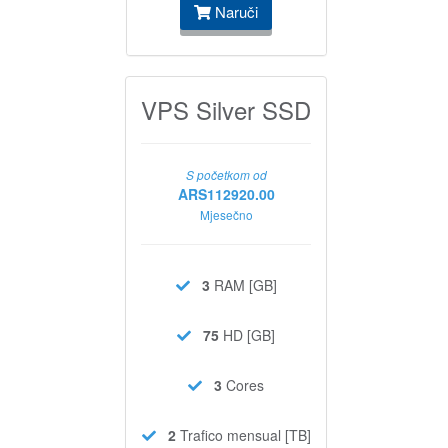
Naruči
VPS Silver SSD
S početkom od
ARS112920.00
Mjesečno
3
RAM [GB]
75
HD [GB]
3
Cores
2
Trafico mensual [TB]