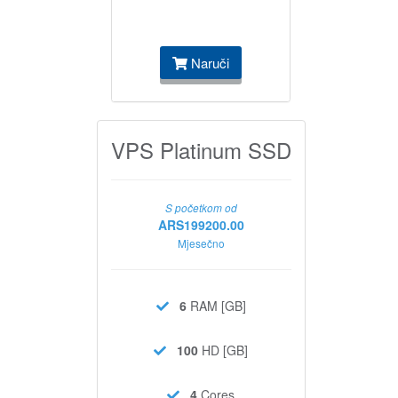
Naruči
VPS Platinum SSD
S početkom od
ARS199200.00
Mjesečno
6
RAM [GB]
100
HD [GB]
4
Cores