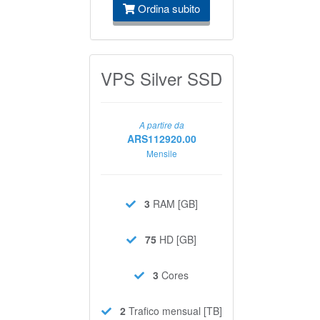
Ordina subito
VPS Silver SSD
A partire da
ARS112920.00
Mensile
3
RAM [GB]
75
HD [GB]
3
Cores
2
Trafico mensual [TB]