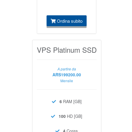
Ordina subito
VPS Platinum SSD
A partire da
ARS199200.00
Mensile
6
RAM [GB]
100
HD [GB]
4
Cores