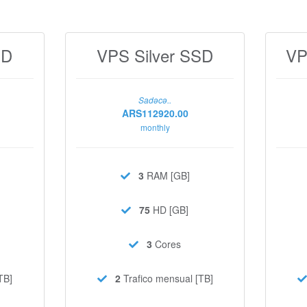
SD
VPS Silver SSD
VP
Sadəcə..
ARS112920.00
monthly
3
RAM [GB]
75
HD [GB]
3
Cores
TB]
2
Trafico mensual [TB]