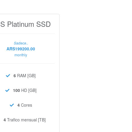
S Platinum SSD
Sadəcə..
ARS199200.00
monthly
6
RAM [GB]
100
HD [GB]
4
Cores
4
Trafico mensual [TB]