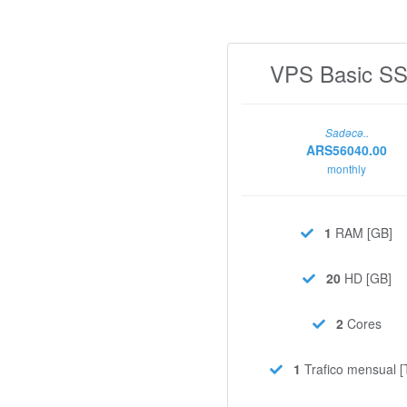
VPS Basic S
Sadəcə..
ARS56040.00
monthly
1
RAM [GB]
20
HD [GB]
2
Cores
1
Trafico mensual [