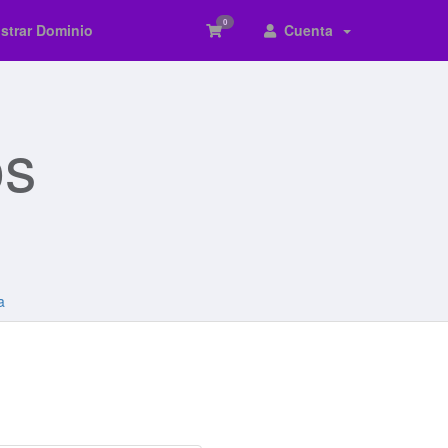
0
strar Dominio
Cuenta
os
a