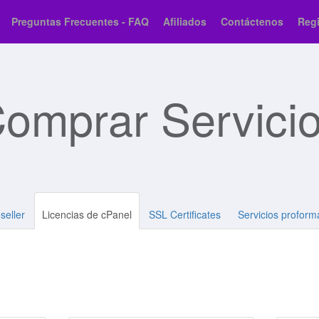
Preguntas Frecuentes - FAQ
Afiliados
Contáctenos
Regi
omprar Servici
seller
Licencias de cPanel
SSL Certificates
Servicios proform