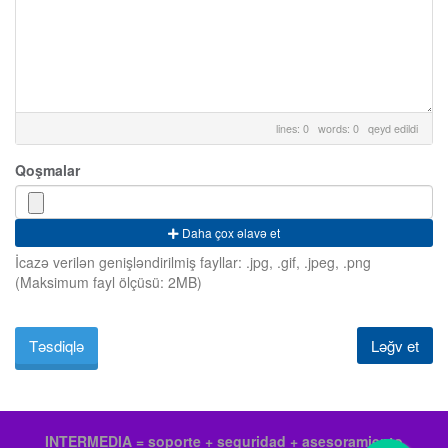
lines: 0 words: 0
qeyd edildi
Qoşmalar
Daha çox əlavə et
İcazə verilən genişləndirilmiş fayllar: .jpg, .gif, .jpeg, .png
(Maksimum fayl ölçüsü: 2MB)
Ləğv et
INTERMEDIA = soporte + seguridad + asesoramiento