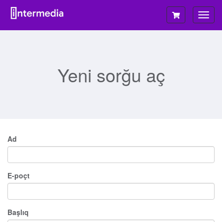
Naviq
keçid
Yeni sorğu aç
Ad
E-poçt
Başlıq