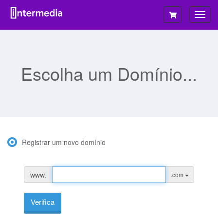
Alter
nave
Escolha um Domínio...
Registrar um novo domínio
www.
.com
Verifica