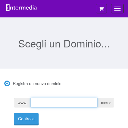
Attiv
Navi
Scegli un Dominio...
Registra un nuovo dominio
www.
.com
Controlla