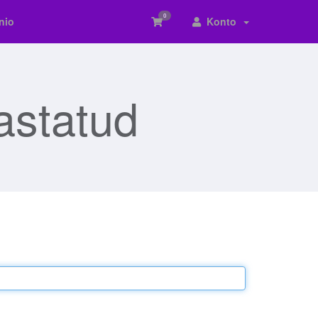
0
nio
Konto
astatud