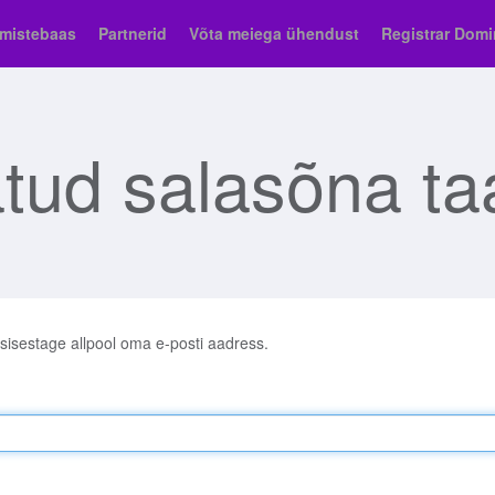
mistebaas
Partnerid
Võta meiega ühendust
Registrar Domi
tud salasõna ta
sisestage allpool oma e-posti aadress.