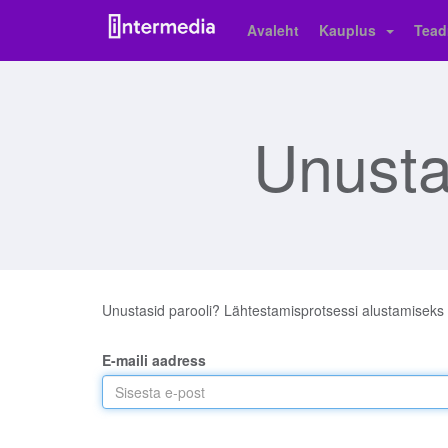
Avaleht
Kauplus
Tead
Unusta
Unustasid parooli? Lähtestamisprotsessi alustamiseks 
E-maili aadress